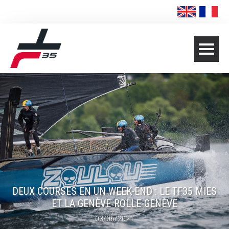
DEUX COURSES EN UN WEEK-END : LE TF35 MIES
ET LA GENЀVE-ROLLE-GENЀVE
03/06/2021