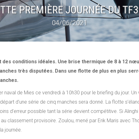
ETTE PREMIÈRE JOURNÉE DU TF3
04/06/2021
 des conditions idéales. Une brise thermique de 8 à 12 nœu
ches très disputées. Dans une flotte de plus en plus serré
manches.
r naval de Mies ce vendredi à 10h30 pour le briefing du jour. Un
 départ d’une série de cinq manches sera donné. La flotte s’él
 moins d’erreur possible tant la série devient compétitive. Si Ali
e au classement provisoire. Zoulou, mené par Erik Maris avec Th
la journée.