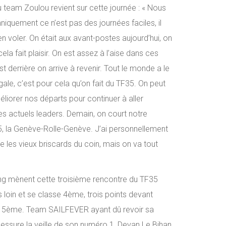
 team Zoulou revient sur cette journée : « Nous
niquement ce n’est pas des journées faciles, il
ien voler. On était aux avant-postes aujourd’hui, on
a fait plaisir. On est assez à l’aise dans ces
derrière on arrive à revenir. Tout le monde a le
gale, c’est pour cela qu’on fait du TF35. On peut
liorer nos départs pour continuer à aller
es actuels leaders. Demain, on court notre
, la Genève-Rolle-Genève. J’ai personnellement
e les vieux briscards du coin, mais on va tout
ling mènent cette troisième rencontre du TF35
ès loin et se classe 4ème, trois points devant
er 5ème. Team SAILFEVER ayant dû revoir sa
blessure la veille de son numéro 1, Devan Le Bihan,