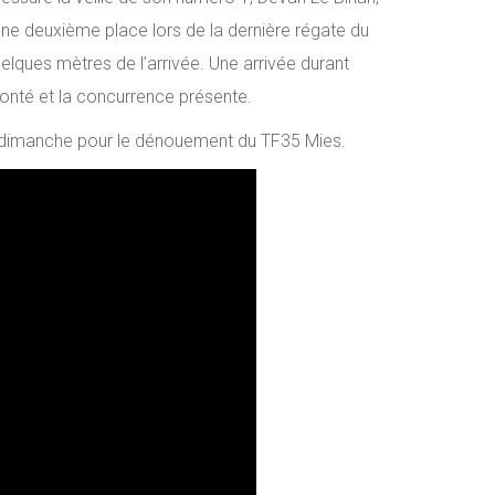
 une deuxième place lors de la dernière régate du
lques mètres de l’arrivée. Une arrivée durant
 monté et la concurrence présente.
r dimanche pour le dénouement du TF35 Mies.