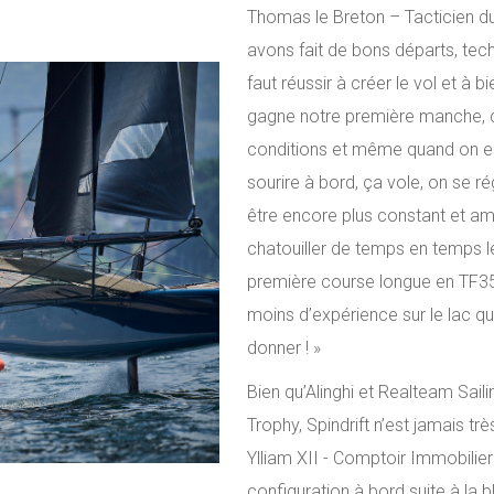
Thomas le Breton – Tacticien du
avons fait de bons départs, tech
faut réussir à créer le vol et à b
gagne notre première manche, cel
conditions et même quand on est 
sourire à bord, ça vole, on se ré
être encore plus constant et amé
chatouiller de temps en temps l
première course longue en TF35
moins d’expérience sur le lac qu
donner ! »
Bien qu’Alinghi et Realteam Sai
Trophy, Spindrift n’est jamais tr
Ylliam XII - Comptoir Immobili
configuration à bord suite à la 