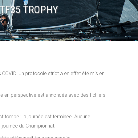
 TF35 TROPHY
COVID. Un protocole strict a en effet été mis en
exe en perspective est annoncée avec des fichiers
ict tombe : la journée est terminée. Aucune
ue journée du Championnat.