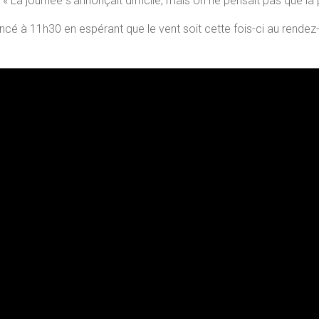
 La journée s’annonçait difficile, mais on ne pensait pas que la 
ncé à 11h30 en espérant que le vent soit cette fois-ci au rendez